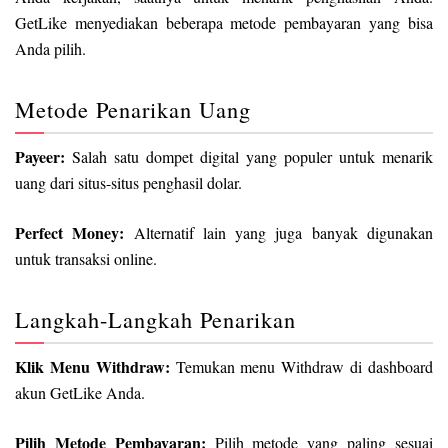
GetLike menyediakan beberapa metode pembayaran yang bisa
Anda pilih.
Metode Penarikan Uang
Payeer:
Salah satu dompet digital yang populer untuk menarik
uang dari situs-situs penghasil dolar.
Perfect Money:
Alternatif lain yang juga banyak digunakan
untuk transaksi online.
Langkah-Langkah Penarikan
Klik Menu Withdraw:
Temukan menu Withdraw di dashboard
akun GetLike Anda.
Pilih Metode Pembayaran:
Pilih metode yang paling sesuai