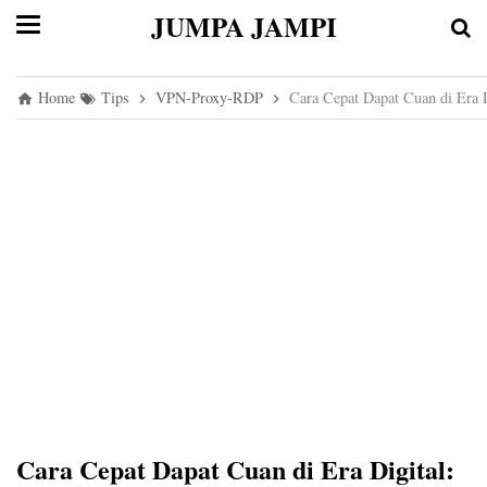
JUMPA JAMPI
Home
Tips
VPN-Proxy-RDP
Cara Cepat Dapat Cuan di Era D
Cara Cepat Dapat Cuan di Era Digital: