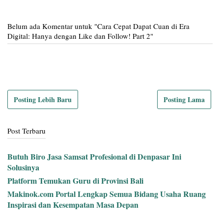
Belum ada Komentar untuk "Cara Cepat Dapat Cuan di Era
Digital: Hanya dengan Like dan Follow! Part 2"
Posting Lebih Baru
Posting Lama
Post Terbaru
Butuh Biro Jasa Samsat Profesional di Denpasar Ini
Solusinya
Platform Temukan Guru di Provinsi Bali
Makinok.com Portal Lengkap Semua Bidang Usaha Ruang
Inspirasi dan Kesempatan Masa Depan